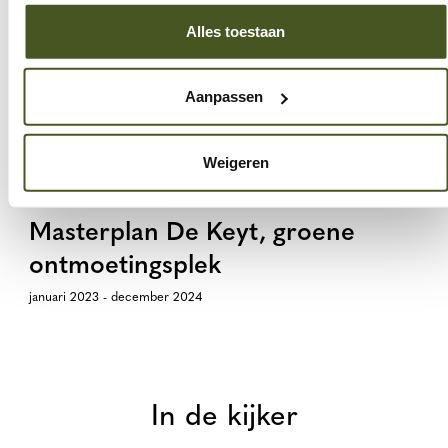
De Sint-Pieterssite als onthaal- en
Alles toestaan
stiltebelevingsplek
Aanpassen
januari 2024 - december 2025
STILTE EN ZORG
TOERISME EN RECREATIE
Weigeren
Masterplan De Keyt, groene
ontmoetingsplek
januari 2023 - december 2024
In de kijker