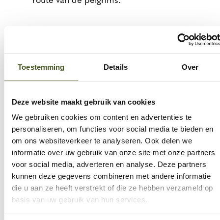
route van de pelgrims.
Toestemming
Details
Over
Projecten
Deze website maakt gebruik van cookies
We gebruiken cookies om content en advertenties te
personaliseren, om functies voor social media te bieden en
Stiltepad en Verborgen
om ons websiteverkeer te analyseren. Ook delen we
Veerkrachtpad Gerhagen
informatie over uw gebruik van onze site met onze partners
voor social media, adverteren en analyse. Deze partners
oktober 2022 - december 2024
kunnen deze gegevens combineren met andere informatie
die u aan ze heeft verstrekt of die ze hebben verzameld op
STILTE EN ZORG
TOERISME EN RECREATIE
basis van uw gebruik van hun services.